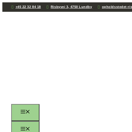
+45 22 32 84 18
Risbyvej 3, 4750 Lundby
opholdsstedet-ri