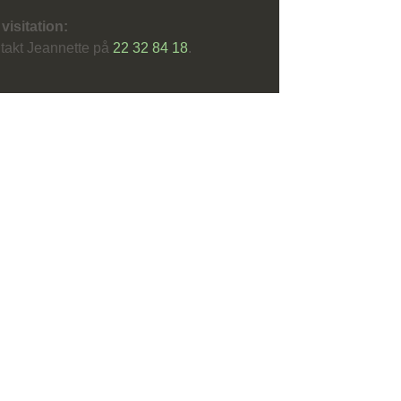
visitation:
takt Jeannette på
22 32 84 18
.