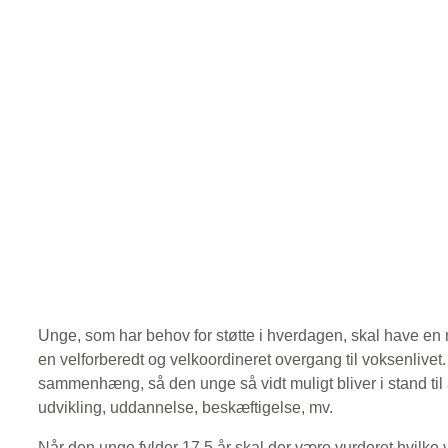
Unge, som har behov for støtte i hverdagen, skal have en m
en velforberedt og velkoordineret overgang til voksenlivet.
sammenhæng, så den unge så vidt muligt bliver i stand til 
udvikling, uddannelse, beskæftigelse, mv.
Når den unge fylder 17,5 år skal der være vurderet hvilke 