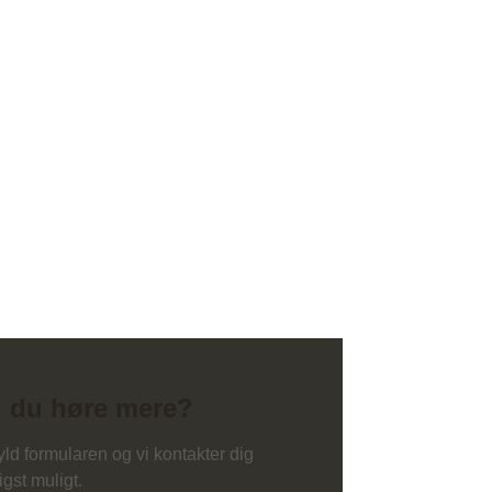
l du høre mere?
ld formularen og vi kontakter dig
igst muligt.