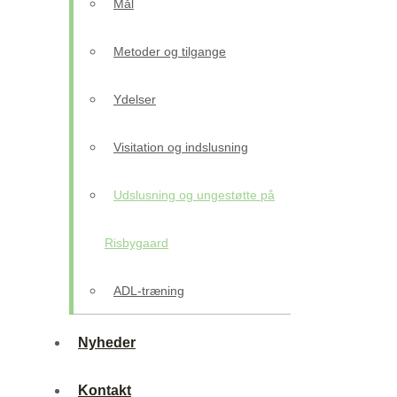
Mål
Metoder og tilgange
Ydelser
Visitation og indslusning
Udslusning og ungestøtte på
Risbygaard
ADL-træning
Nyheder
Kontakt