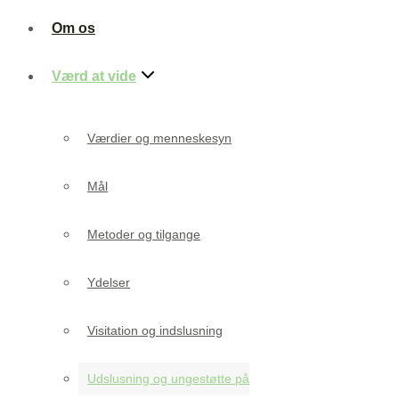
Om os
Værd at vide
Værdier og menneskesyn
Mål
Metoder og tilgange
Ydelser
Visitation og indslusning
Udslusning og ungestøtte på