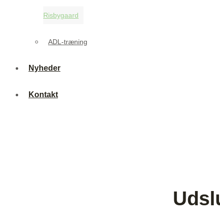
Risbygaard
ADL-træning
Nyheder
Kontakt
Udsl