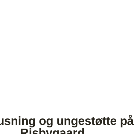
usning og ungestøtte på
Risbygaard