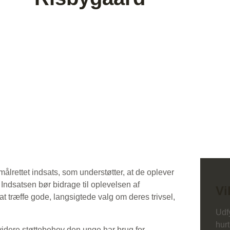
+45 22 32 84 18
opholdsstedet-risbygaard@mail.dk
ålrettet indsats, som understøtter, at de oplever
 Indsatsen bør bidrage til oplevelsen af
Vi
at træffe gode, langsigtede valg om deres trivsel,
Udfy
hurt
videre støttebehov den unge har brug for.