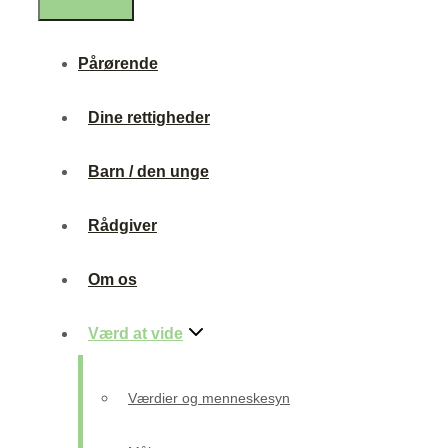
Pårørende
Dine rettigheder
Barn / den unge
Rådgiver
Om os
Værd at vide
Værdier og menneskesyn