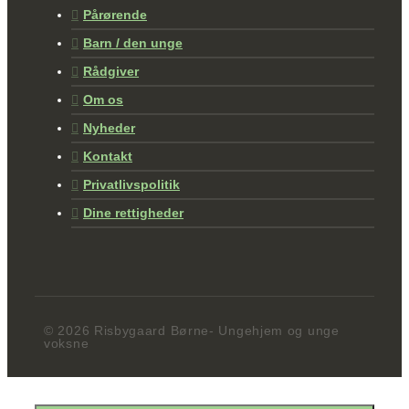
Pårørende
Barn / den unge
Rådgiver
Om os
Nyheder
Kontakt
Privatlivspolitik
Dine rettigheder
© 2026 Risbygaard Børne- Ungehjem og unge
voksne