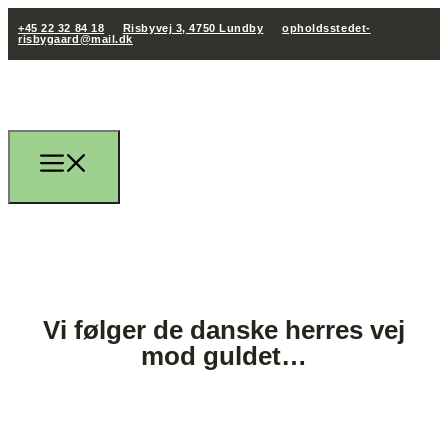
+45 22 32 84 18
Risbyvej 3, 4750 Lundby
opholdsstedet-
risbygaard@mail.dk
Vi følger de danske herres vej
mod guldet…
+45 22 32 84 18
opholdsstedet-risbygaard@mail.dk